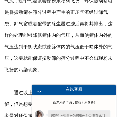
气流，这个气流就会使粉末物料飞扬，环保振动筛就
是将振动筛在筛分过程中产生的正压气流经过卸气
袋、卸气窗或者配带的除尘器过滤后再将其排出，这
样的处理能够降低筛体内的气压，从而使筛体内外的
气压达到平衡状态或使筛体内的气压低于筛体外的气
压，这要就能保证振动筛的筛分过程中不会出现粉末
飞扬的污染现象。
在线客服
通过以上信息，可以对环保振动筛有个简单的了
欢迎您的咨询，期待为您服务!
解，但是想要掌握更多关于环保振动筛的信息，又或
者是对环保振动筛还有疑惑，又或者是想要购买环保
您好呀～很高兴为您服务！😊 有什么问