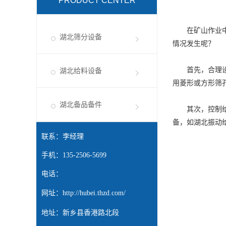
PRODUCT CENTER
在矿山作业中，
湖北筛分设备
情况发生呢？
首先，合理设计
湖北给料设备
用菱形或方形筛
湖北备品备件
其次，控制给料
备
，如
湖北振动
联系：李经理
手机：135-2506-5699
电话：
网址：
http://hubei.thzd.com/
地址：新乡县香港路北段