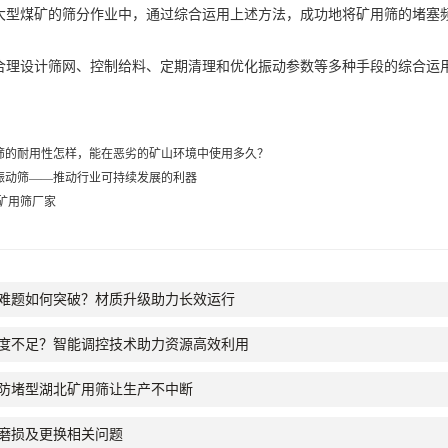
煤矿的筛分作业中，通过综合运用上述方法，成功地将矿用筛的堵塞频率
设计筛网、控制给料、定期清理和优化振动参数等多种手段的综合运用
筛的耐用性怎样，能在恶劣的矿山环境中使用多久？
振动筛——推动行业可持续发展的利器
,矿用筛厂家
难题如何突破？材质升级助力长效运行
度不足？智能调控技术助力资源高效利用
防堵型湖北矿用筛让生产不中断
磨损及更换相关问题