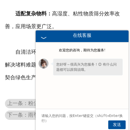
适配复杂物料：
高湿度、粘性物质筛分效率改
善，应用场景更广泛。
在线客服
欢迎您的咨询，期待为您服务!
自清洁环保振动筛通过技术升级，以可持续方式
解决堵料难题，为企业实现降本增效提供可靠支持，
您好呀～很高兴为您服务！😊 有什么问
题都可以跟我说哦。
契合绿色生产与精益管理趋势。
上一条：粉尘外溢难题如何化解？密闭技术助力湖北环保振动筛合规降损
下一条：雨季筛分难题？防堵型湖北矿用筛让生产不中断
发送