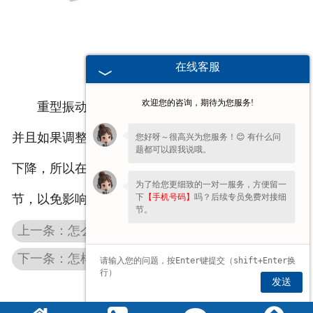
在线客服
欢迎您的咨询，期待为您服务!
重型振动筛在进行调整时，对精度的要求较高，
并且如果调整不合理非常容易造成产量和筛分精度的
您好呀～很高兴为您服务！😊 有什么问
题都可以跟我说哦。
下降，所以在调整时建议先咨询生产厂家再进行调
为了给您更细致的一对一服务，方便留一
下
【手机号码】
吗？后续专员免费对接细
节，以免影响企业生产。另外操作人员需要阅
节。
上一条：怎么提高湖北环保振动筛处理量和减少堵网
下一条：怎样提高湖北环保振动筛的处理量以及减少堵网
发送